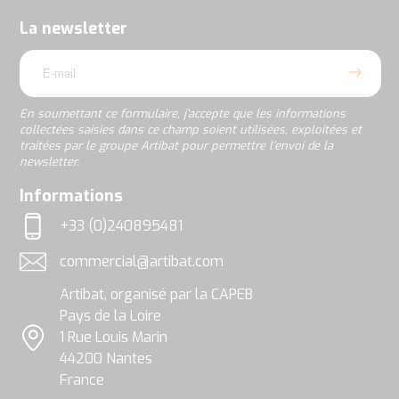
formulaire,
j’accepte
La newsletter
que
email
les
informations
collectées
saisies
En soumettant ce formulaire, j’accepte que les informations
dans
collectées saisies dans ce champ soient utilisées, exploitées et
ce
traitées par le groupe Artibat pour permettre l’envoi de la
champ
newsletter.
soient
utilisées,
rgpd
Informations
exploitées
et
+33 (0)240895481
traitées
Téléphone
par
commercial@artibat.com
le
Adresse email
groupe
Artibat, organisé par la CAPEB
Artibat
pour
Pays de la Loire
permettre
1 Rue Louis Marin
l’envoi
Localisation
44200 Nantes
de
la
France
newsletter.