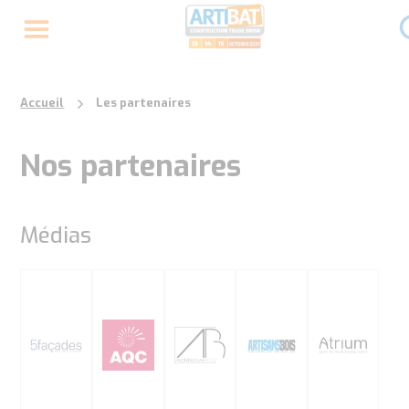
Accueil
Les partenaires
Nos partenaires
Médias
5Façades
Agence Qualité construction
Architecture Bois
Artisans & Bois
Atri