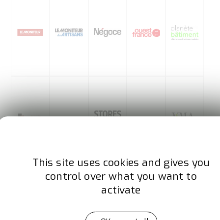
Référence Carrelage
Séquences Bois
Stores & Fermetures
Toiture Magazi
V&
This site uses cookies and gives you
Verres & Protections
Woodsurfer
Zepros BATI
ZEP
control over what you want to
activate