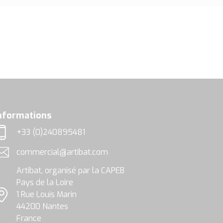
nformations
+33 (0)240895481
éléphone
commercial@artibat.com
dresse email
Artibat, organisé par la CAPEB
Pays de la Loire
1 Rue Louis Marin
ocalisation
44200 Nantes
France