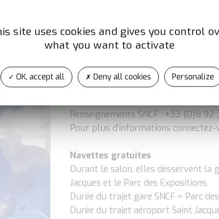
+33 (0)2-99-30-79-79
Artisans Taxi Rennais
is site uses cookies and gives you control o
+33 (0)2-99-36-03-03
what you want to activate
Comptez environs 25 € pour un trans
Expositions
OK, accept all
Deny all cookies
Personalize
En train
Gare SNCF de Rennes à 25 mn.
Renseignements SNCF : +33 (0)8 92 
Pour plus d'informations connectez
Navettes gratuites
Durant le salon, elles desservent la 
Jacques et le Parc des Expositions.
Durée du trajet gare SNCF > Parc de
Durée du trajet aéroport Saint Jacqu