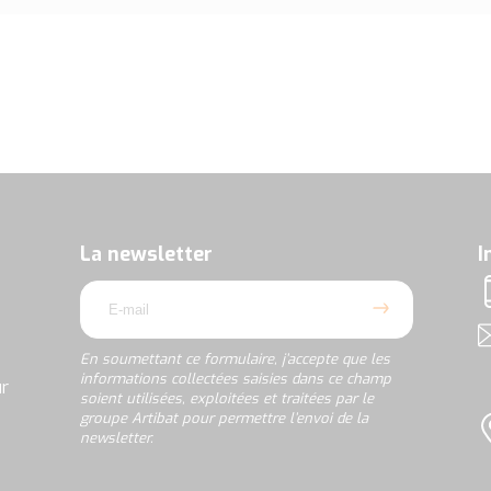
En
soumettant
ce
formulaire,
La newsletter
I
j’accepte
email
que
T
les
informations
A
collectées
En soumettant ce formulaire, j’accepte que les
saisies
informations collectées saisies dans ce champ
ur
dans
soient utilisées, exploitées et traitées par le
ce
groupe Artibat pour permettre l’envoi de la
champ
newsletter.
L
soient
utilisées,
rgpd
exploitées