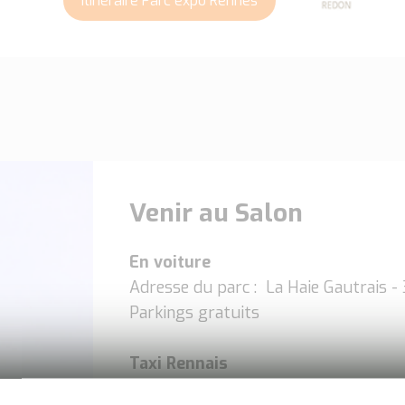
Itinéraire Parc expo Rennes
Venir au Salon
En voiture
Adresse du parc : La Haie Gautrais -
Parkings gratuits
Taxi Rennais
Point de RV entrée H - Porte A