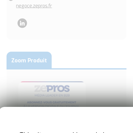
negoce.zepros.fr
LinkedIn
Zoom Produit