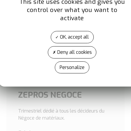
This site uses cookies and gives you
control over what you want to
activate
Date de
OK, accept all
commercialisation
Deny all cookies
Réseau de
distribution
Personalize
ZEPROS NEGOCE
Trimestriel dédié à tous les décideurs du
Négoce de matériaux.