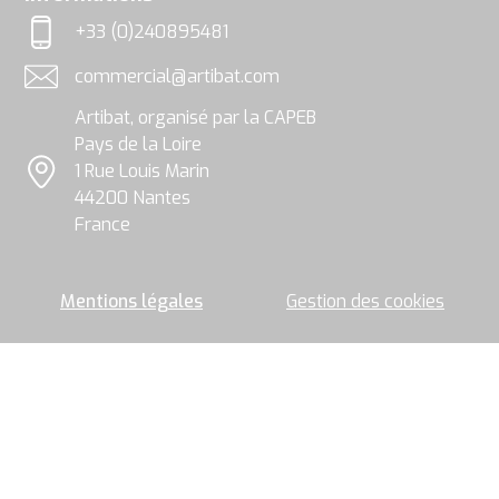
exploitées
et
+33 (0)240895481
traitées
Téléphone
par
commercial@artibat.com
le
Adresse email
groupe
Artibat, organisé par la CAPEB
Artibat
pour
Pays de la Loire
permettre
1 Rue Louis Marin
l’envoi
Localisation
44200 Nantes
de
la
France
newsletter.
Mentions légales
Gestion des cookies