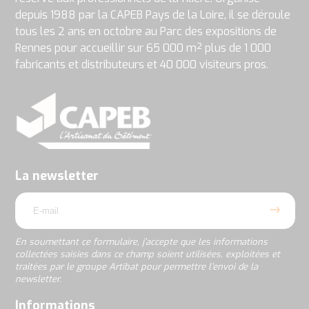
depuis 1988 par la CAPEB Pays de la Loire, il se déroule
tous les 2 ans en octobre au Parc des expositions de
Rennes pour accueillir sur 65 000 m² plus de 1 000
fabricants et distributeurs et 40 000 visiteurs pros.
En
soumettant
ce
formulaire,
j’accepte
La newsletter
que
email
les
informations
collectées
saisies
En soumettant ce formulaire, j’accepte que les informations
dans
collectées saisies dans ce champ soient utilisées, exploitées et
ce
traitées par le groupe Artibat pour permettre l’envoi de la
champ
newsletter.
soient
utilisées,
rgpd
Informations