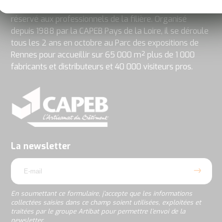
ARTIBAT est l’événement de la construction et des TP
réservé aux professionnels de la filière. Organisé
depuis 1988 par la CAPEB Pays de la Loire, il se déroule
tous les 2 ans en octobre au Parc des expositions de
Rennes pour accueillir sur 65 000 m² plus de 1 000
fabricants et distributeurs et 40 000 visiteurs pros.
En
soumettant
ce
formulaire,
j’accepte
La newsletter
que
email
les
informations
collectées
saisies
En soumettant ce formulaire, j’accepte que les informations
dans
collectées saisies dans ce champ soient utilisées, exploitées et
ce
traitées par le groupe Artibat pour permettre l’envoi de la
champ
newsletter.