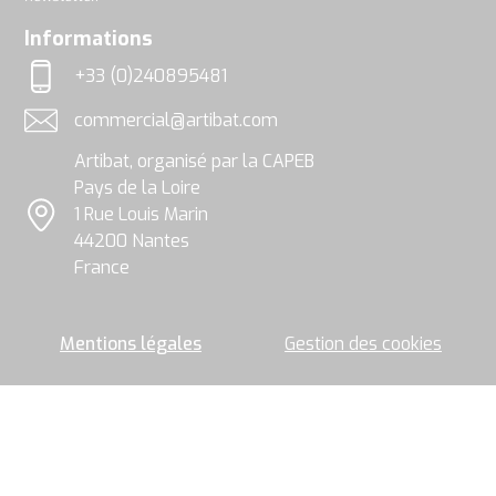
soient
utilisées,
rgpd
Informations
exploitées
et
+33 (0)240895481
traitées
Téléphone
par
commercial@artibat.com
le
Adresse email
groupe
Artibat, organisé par la CAPEB
Artibat
pour
Pays de la Loire
permettre
1 Rue Louis Marin
l’envoi
Localisation
44200 Nantes
de
la
France
newsletter.
Mentions légales
Gestion des cookies