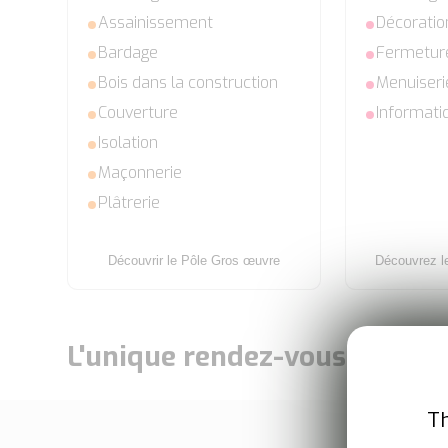
Assainissement
Décoratio
Bardage
Fermetur
Bois dans la construction
Menuiseri
Couverture
Informati
Isolation
Maçonnerie
Plâtrerie
Découvrir le Pôle Gros œuvre
Découvrez l
L'unique rendez-vous pour :
Th