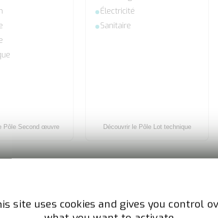
n
Électricité
e
Sanitaire
e
que
e Pôle Second œuvre
Découvrir le Pôle Lot technique
is site uses cookies and gives you control o
what you want to activate