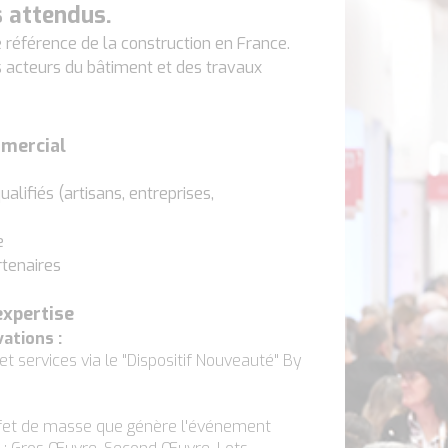
s attendus.
référence de la construction en France.
s acteurs du bâtiment et des travaux
mercial
alifiés (artisans, entreprises,
e
rtenaires
expertise
ations :
t services via le "Dispositif Nouveauté" By
l'effet de masse que génère l'événement