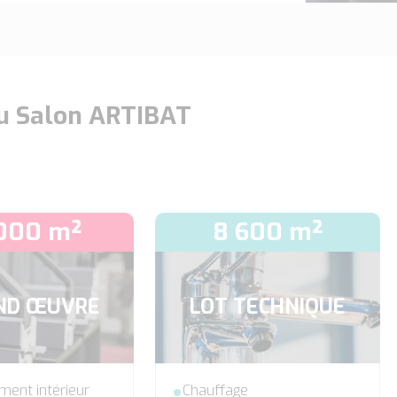
 du Salon ARTIBAT
 000 m²
8 600 m²
ND ŒUVRE
LOT TECHNIQUE
ent intérieur
Chauffage