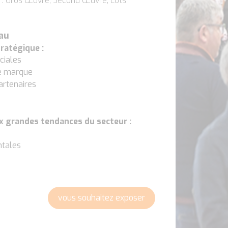
s : Gros Œuvre, Second Œuvre, Lots
eau
tratégique :
ciales
de marque
artenaires
x grandes tendances du secteur :
ntales
vous souhaitez exposer