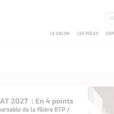
E
LE SALON
LES PÔLES
EX
AT 2027 : En 4 points
rnable de la filière BTP /