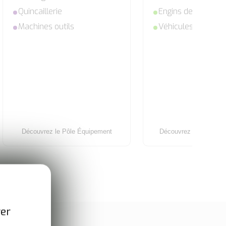
Quincaillerie
Engins de chantier
Machines outils
Véhicules
Découvrez le Pôle Équipement
Découvrez le Pôle Gro
ver