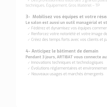
Des professionnels issus des 5 grands pôle
✓
techniques, Équipement, Gros Matériel – TP
3- Mobilisez vos équipes et votre rés
Le salon est aussi un outil managérial et s
Fédérez et dynamisez vos équipes commer
✓
Renforcez votre notoriété et votre image 
✓
Créez des temps forts avec vos clients et p
✓
4- Anticipez le bâtiment de demain
Pendant 3 jours, ARTIBAT vous connecte au
Innovations techniques et technologiques
✓
Évolutions réglementaires et environneme
✓
Nouveaux usages et marchés émergents
✓