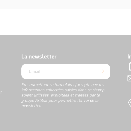
En
soumettant
ce
formulaire,
La newsletter
I
j’accepte
email
que
T
les
informations
A
collectées
En soumettant ce formulaire, j’accepte que les
saisies
informations collectées saisies dans ce champ
ur
dans
soient utilisées, exploitées et traitées par le
ce
groupe Artibat pour permettre l’envoi de la
champ
newsletter.
L
soient
utilisées,
rgpd
exploitées
et
traitées