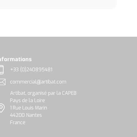
nformations
+33 (0)240895481
éléphone
commercial@artibat.com
dresse email
Artibat, organisé par la CAPEB
Pays de la Loire
1 Rue Louis Marin
ocalisation
44200 Nantes
France