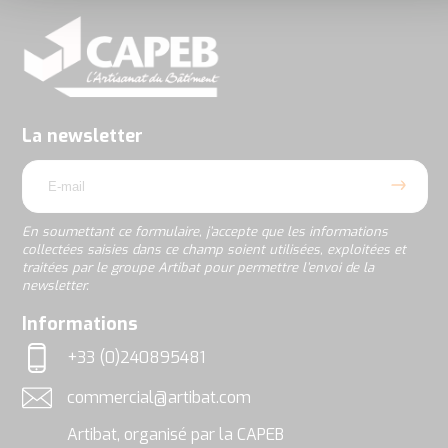
En
soumettant
ce
formulaire,
j’accepte
La newsletter
que
email
les
informations
collectées
saisies
En soumettant ce formulaire, j’accepte que les informations
dans
collectées saisies dans ce champ soient utilisées, exploitées et
ce
traitées par le groupe Artibat pour permettre l’envoi de la
champ
newsletter.
soient
utilisées,
rgpd
Informations
exploitées
et
+33 (0)240895481
traitées
Téléphone
par
commercial@artibat.com
le
Adresse email
groupe
Artibat, organisé par la CAPEB
Artibat