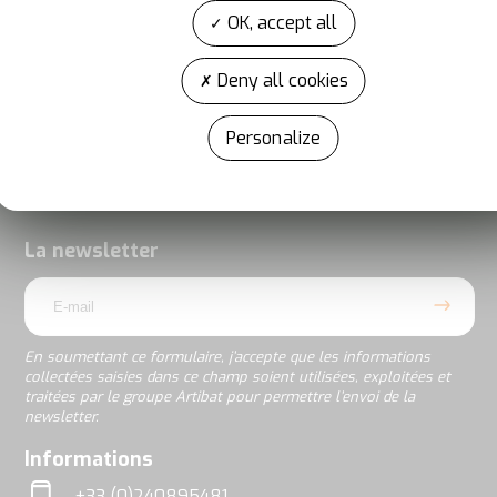
tous les 2 ans en octobre au Parc des expositions de
OK, accept all
Rennes pour accueillir sur 65 000 m² plus de 1 000
fabricants et distributeurs et 40 000 visiteurs pros.
Deny all cookies
Personalize
En
soumettant
ce
formulaire,
j’accepte
La newsletter
que
email
les
informations
collectées
saisies
En soumettant ce formulaire, j’accepte que les informations
dans
collectées saisies dans ce champ soient utilisées, exploitées et
ce
traitées par le groupe Artibat pour permettre l’envoi de la
champ
newsletter.
soient
utilisées,
rgpd
Informations
exploitées
et
+33 (0)240895481