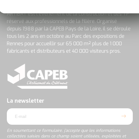
A propos d'Artibat
ARTIBAT est l’événement de la construction et des TP
réservé aux professionnels de la filière. Organisé
depuis 1988 par la CAPEB Pays de la Loire, il se déroule
tous les 2 ans en octobre au Parc des expositions de
Rennes pour accueillir sur 65 000 m² plus de 1 000
fabricants et distributeurs et 40 000 visiteurs pros.
En
soumettant
ce
formulaire,
j’accepte
La newsletter
que
email
les
informations
collectées
saisies
En soumettant ce formulaire, j’accepte que les informations
dans
collectées saisies dans ce champ soient utilisées, exploitées et
ce