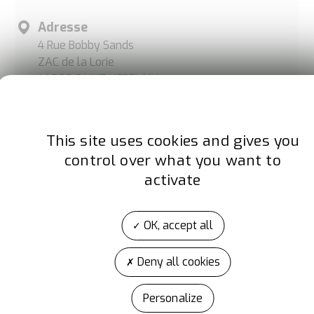
Adresse
4 Rue Bobby Sands
ZAC de la Lorie
44800 SAINT HERBLAIN
France
Site internet
This site uses cookies and gives you
www.some.fr
control over what you want to
activate
Facebook
LinkedIn
OK, accept all
Deny all cookies
Personalize