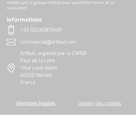
traitées par le groupe Artibat pour permettre l’envoi de la
champ
newsletter.
soient
utilisées,
rgpd
Informations
exploitées
et
+33 (0)240895481
traitées
Téléphone
par
commercial@artibat.com
le
Adresse email
groupe
Artibat, organisé par la CAPEB
Artibat
pour
Pays de la Loire
permettre
1 Rue Louis Marin
l’envoi
Localisation
44200 Nantes
de
la
France
newsletter.
Mentions légales
Gestion des cookies