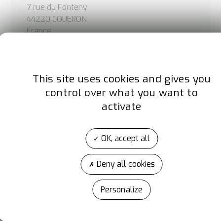
7 rue du Fonteny
44220 COUERON
France
Site internet
www.repturn.com
This site uses cookies and gives you
control over what you want to
LinkedIn
Instagram
activate
OK, accept all
Deny all cookies
Personalize
A propos d'Artibat
ARTIBAT est l’événement de la construction et des TP
réservé aux professionnels de la filière. Organisé