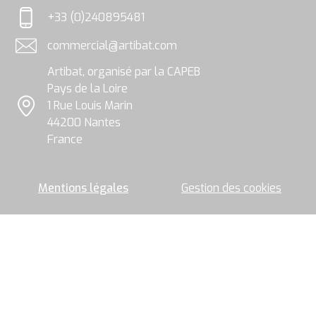
et
+33 (0)240895481
traitées
Téléphone
par
commercial@artibat.com
le
Adresse email
groupe
Artibat, organisé par la CAPEB
Artibat
pour
Pays de la Loire
permettre
1 Rue Louis Marin
l’envoi
Localisation
44200 Nantes
de
la
France
newsletter.
Mentions légales
Gestion des cookies