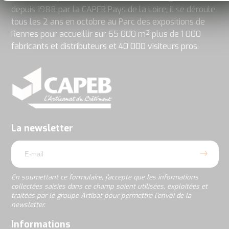
depuis 1988 par la CAPEB Pays de la Loire, il se déroule
tous les 2 ans en octobre au Parc des expositions de
Rennes pour accueillir sur 65 000 m² plus de 1 000
fabricants et distributeurs et 40 000 visiteurs pros.
En
soumettant
ce
formulaire,
j’accepte
La newsletter
que
email
les
informations
collectées
saisies
En soumettant ce formulaire, j’accepte que les informations
dans
collectées saisies dans ce champ soient utilisées, exploitées et
ce
traitées par le groupe Artibat pour permettre l’envoi de la
champ
newsletter.
soient
utilisées,
rgpd
Informations
exploitées