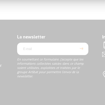
En
soumettant
ce
formulaire,
La newsletter
I
j’accepte
email
que
T
les
informations
A
collectées
En soumettant ce formulaire, j’accepte que les
saisies
informations collectées saisies dans ce champ
ur
dans
soient utilisées, exploitées et traitées par le
ce
groupe Artibat pour permettre l’envoi de la
champ
newsletter.
L
soient
utilisées,
rgpd
exploitées
et
traitées
par
le