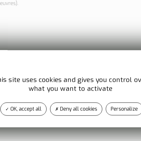
ieuvres).
is site uses cookies and gives you control o
what you want to activate
Adresse
OK, accept all
Deny all cookies
Personalize
6 Rue de la Ligonne
16110 LA ROCHEFOUCAULD-EN-ANGOUMOIS
France