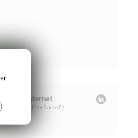
ver
Site internet
LinkedIn
www.prefatecfrance.fr/