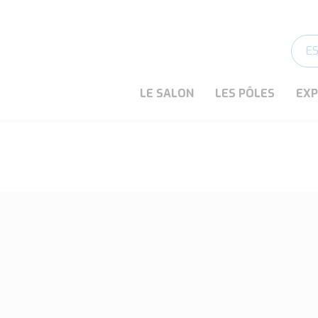
E
LE SALON
LES PÔLES
EX