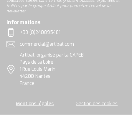
collectées saisies dans ce champ soient utilisées, exploitées et
ce
traitées par le groupe Artibat pour permettre l’envoi de la
champ
newsletter.
soient
utilisées,
rgpd
Informations
exploitées
et
+33 (0)240895481
traitées
Téléphone
par
commercial@artibat.com
le
Adresse email
groupe
Artibat, organisé par la CAPEB
Artibat
pour
Pays de la Loire
permettre
1 Rue Louis Marin
l’envoi
Localisation
44200 Nantes
de
la
France
newsletter.
Mentions légales
Gestion des cookies