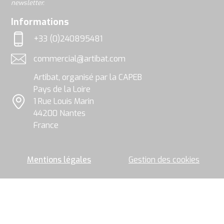
newsletter.
soient
utilisées,
rgpd
Informations
exploitées
et
+33 (0)240895481
traitées
Téléphone
par
commercial@artibat.com
le
Adresse email
groupe
Artibat, organisé par la CAPEB
Artibat
pour
Pays de la Loire
permettre
1 Rue Louis Marin
l’envoi
Localisation
44200 Nantes
de
la
France
newsletter.
Mentions légales
Gestion des cookies