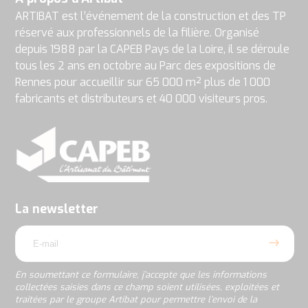
ARTIBAT est l’événement de la construction et des TP
réservé aux professionnels de la filière. Organisé
depuis 1988 par la CAPEB Pays de la Loire, il se déroule
tous les 2 ans en octobre au Parc des expositions de
Rennes pour accueillir sur 65 000 m² plus de 1 000
fabricants et distributeurs et 40 000 visiteurs pros.
En
soumettant
ce
formulaire,
j’accepte
La newsletter
que
email
les
informations
collectées
saisies
En soumettant ce formulaire, j’accepte que les informations
dans
collectées saisies dans ce champ soient utilisées, exploitées et
ce
traitées par le groupe Artibat pour permettre l’envoi de la
champ