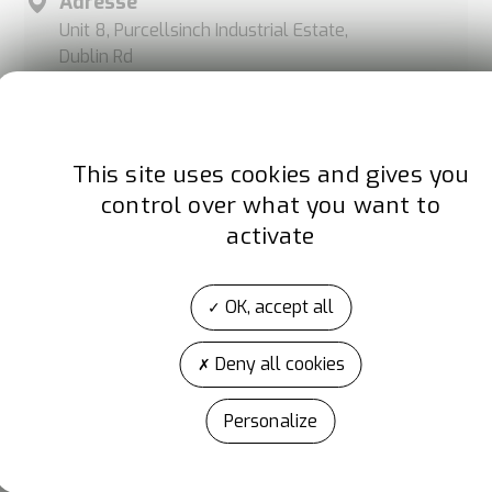
Adresse
Unit 8, Purcellsinch Industrial Estate,
Dublin Rd
R95 HP71 KILKENNY
France
Site internet
This site uses cookies and gives you
www.merlyn.fr
control over what you want to
activate
OK, accept all
Deny all cookies
Personalize
A propos d'Artibat
ARTIBAT est l’événement de la construction et des TP
réservé aux professionnels de la filière. Organisé