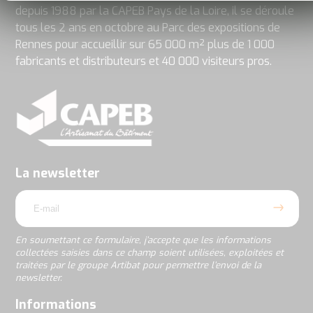
depuis 1988 par la CAPEB Pays de la Loire, il se déroule
tous les 2 ans en octobre au Parc des expositions de
Rennes pour accueillir sur 65 000 m² plus de 1 000
fabricants et distributeurs et 40 000 visiteurs pros.
En
soumettant
ce
formulaire,
j’accepte
La newsletter
que
email
les
informations
collectées
saisies
En soumettant ce formulaire, j’accepte que les informations
dans
collectées saisies dans ce champ soient utilisées, exploitées et
ce
traitées par le groupe Artibat pour permettre l’envoi de la
champ
newsletter.
soient
utilisées,
rgpd
Informations
exploitées