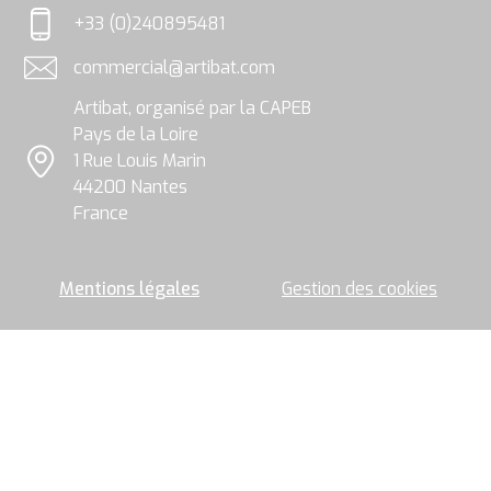
et
+33 (0)240895481
traitées
Téléphone
par
commercial@artibat.com
le
Adresse email
groupe
Artibat, organisé par la CAPEB
Artibat
pour
Pays de la Loire
permettre
1 Rue Louis Marin
l’envoi
Localisation
44200 Nantes
de
la
France
newsletter.
Mentions légales
Gestion des cookies