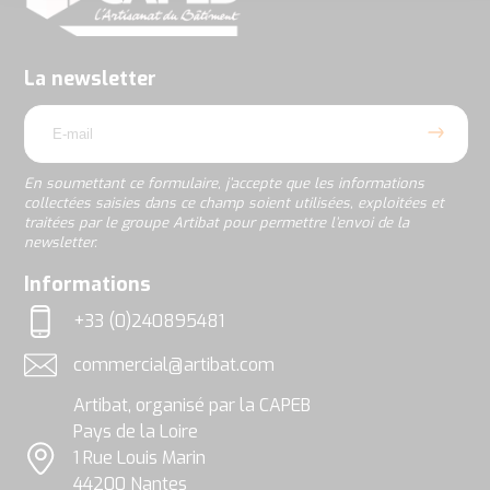
soumettant
ce
formulaire,
j’accepte
La newsletter
que
email
les
informations
collectées
saisies
En soumettant ce formulaire, j’accepte que les informations
dans
collectées saisies dans ce champ soient utilisées, exploitées et
ce
traitées par le groupe Artibat pour permettre l’envoi de la
champ
newsletter.
soient
utilisées,
rgpd
Informations
exploitées
et
+33 (0)240895481
traitées
Téléphone
par
commercial@artibat.com
le
Adresse email
groupe
Artibat, organisé par la CAPEB
Artibat
pour
Pays de la Loire
permettre
1 Rue Louis Marin
l’envoi
Localisation
44200 Nantes
de