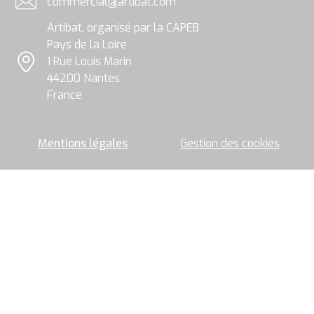
commercial@artibat.com
le
Adresse email
groupe
Artibat, organisé par la CAPEB
Artibat
pour
Pays de la Loire
permettre
1 Rue Louis Marin
l’envoi
Localisation
44200 Nantes
de
la
France
newsletter.
Mentions légales
Gestion des cookies