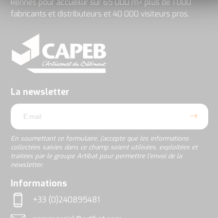
Rennes pour accueillir sur 65 000 m² plus de 1 000
fabricants et distributeurs et 40 000 visiteurs pros.
En
soumettant
ce
formulaire,
j’accepte
La newsletter
que
email
les
informations
collectées
saisies
En soumettant ce formulaire, j’accepte que les informations
dans
collectées saisies dans ce champ soient utilisées, exploitées et
ce
traitées par le groupe Artibat pour permettre l’envoi de la
champ
newsletter.
soient
utilisées,
rgpd
Informations
exploitées
et
+33 (0)240895481
traitées
Téléphone
par