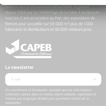
ARTIBAT est l’événement de la construction et des TP
réservé aux professionnels de la filière. Organisé
depuis 1988 par la CAPEB Pays de la Loire, il se déroule
tous les 2 ans en octobre au Parc des expositions de
Rennes pour accueillir sur 65 000 m² plus de 1 000
fabricants et distributeurs et 40 000 visiteurs pros.
En
soumettant
ce
formulaire,
j’accepte
La newsletter
que
email
les
informations
collectées
saisies
En soumettant ce formulaire, j’accepte que les informations
dans
collectées saisies dans ce champ soient utilisées, exploitées et
ce
traitées par le groupe Artibat pour permettre l’envoi de la
champ
newsletter.
soient