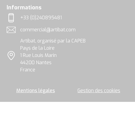
utilisées,
rgpd
Informations
exploitées
et
+33 (0)240895481
traitées
Téléphone
par
commercial@artibat.com
le
Adresse email
groupe
Artibat, organisé par la CAPEB
Artibat
pour
Pays de la Loire
permettre
1 Rue Louis Marin
l’envoi
Localisation
44200 Nantes
de
la
France
newsletter.
Mentions légales
Gestion des cookies