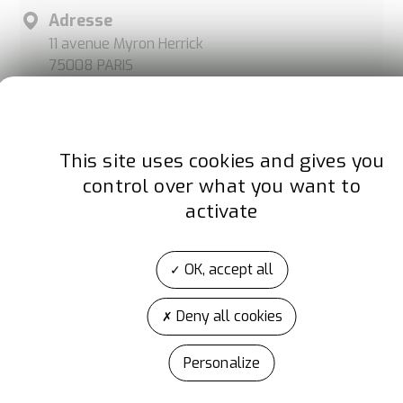
Adresse
11 avenue Myron Herrick
75008 PARIS
France
Site internet
This site uses cookies and gives you
ledlenser.com/fr-fr/
control over what you want to
activate
LinkedIn
Instagram
OK, accept all
Deny all cookies
Personalize
A propos d'Artibat