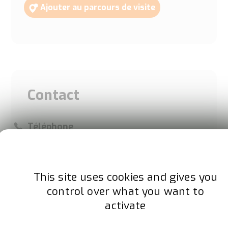
Ajouter au parcours de visite
Contact
Téléphone
01 53 60 50 93
Adresse
This site uses cookies and gives you
2 rue Béranger
control over what you want to
75003 PARIS
activate
France