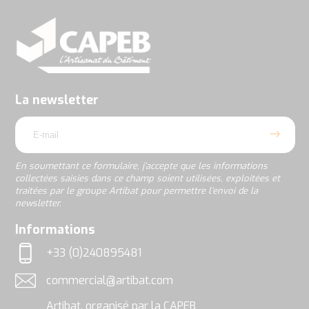
En
soumettant
ce
formulaire,
j’accepte
La newsletter
que
email
les
informations
collectées
saisies
En soumettant ce formulaire, j’accepte que les informations
dans
collectées saisies dans ce champ soient utilisées, exploitées et
ce
traitées par le groupe Artibat pour permettre l’envoi de la
champ
newsletter.
soient
utilisées,
rgpd
Informations
exploitées
et
+33 (0)240895481
traitées
Téléphone
par
commercial@artibat.com
le
Adresse email
groupe
Artibat, organisé par la CAPEB
Artibat