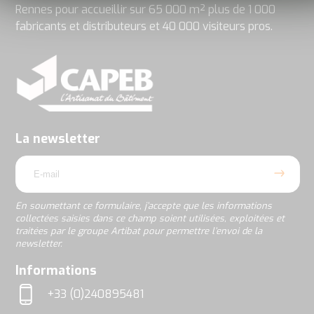
Rennes pour accueillir sur 65 000 m² plus de 1 000
fabricants et distributeurs et 40 000 visiteurs pros.
En
soumettant
ce
formulaire,
j’accepte
La newsletter
que
email
les
informations
collectées
saisies
En soumettant ce formulaire, j’accepte que les informations
dans
collectées saisies dans ce champ soient utilisées, exploitées et
ce
traitées par le groupe Artibat pour permettre l’envoi de la
champ
newsletter.
soient
utilisées,
rgpd
Informations
exploitées
et
+33 (0)240895481
traitées
Téléphone
par