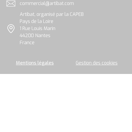
commercial@artibat.com
le
Adresse email
groupe
Artibat, organisé par la CAPEB
Artibat
pour
Pays de la Loire
permettre
1 Rue Louis Marin
l’envoi
Localisation
44200 Nantes
de
la
France
newsletter.
Mentions légales
Gestion des cookies