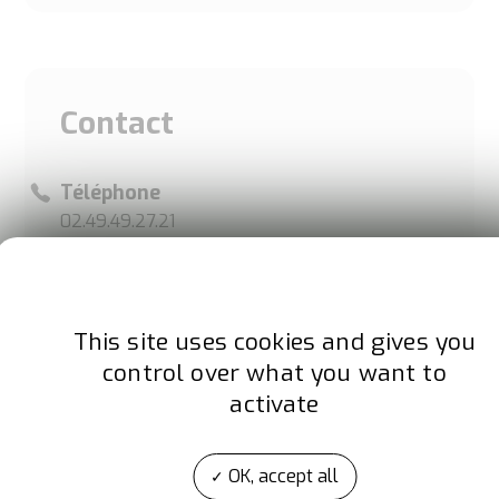
Contact
Téléphone
02.49.49.27.21
Adresse
11 rue du Donjon
This site uses cookies and gives you
76000 ROUEN
France
control over what you want to
activate
Site internet
www.hydreal.fr
OK, accept all