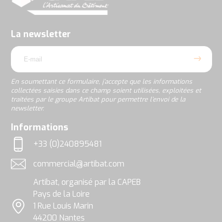
soumettant
ce
formulaire,
j’accepte
La newsletter
que
email
les
informations
collectées
saisies
En soumettant ce formulaire, j’accepte que les informations
dans
collectées saisies dans ce champ soient utilisées, exploitées et
ce
traitées par le groupe Artibat pour permettre l’envoi de la
champ
newsletter.
soient
utilisées,
rgpd
Informations
exploitées
et
+33 (0)240895481
traitées
Téléphone
par
commercial@artibat.com
le
Adresse email
groupe
Artibat, organisé par la CAPEB
Artibat
pour
Pays de la Loire
permettre
1 Rue Louis Marin
l’envoi
Localisation
44200 Nantes
de