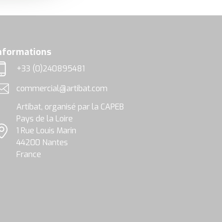
nformations
+33 (0)240895481
éléphone
commercial@artibat.com
dresse email
Artibat, organisé par la CAPEB
Pays de la Loire
1 Rue Louis Marin
ocalisation
44200 Nantes
France