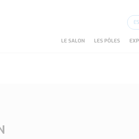
E
LE SALON
LES PÔLES
EX
N