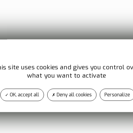
is site uses cookies and gives you control o
dresse
Site i
what you want to activate
 les Touches
www.guil
nt hilaire de Loulay
OK, accept all
Deny all cookies
Personalize
600 MONTAIGU-VENDEE
ance