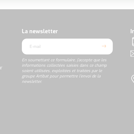
En
soumettant
ce
formulaire,
La newsletter
I
j’accepte
email
que
T
les
informations
A
collectées
En soumettant ce formulaire, j’accepte que les
saisies
informations collectées saisies dans ce champ
ur
dans
soient utilisées, exploitées et traitées par le
ce
groupe Artibat pour permettre l’envoi de la
champ
newsletter.
L
soient
utilisées,
rgpd
exploitées
et
traitées
par
le
groupe
Artibat
pour