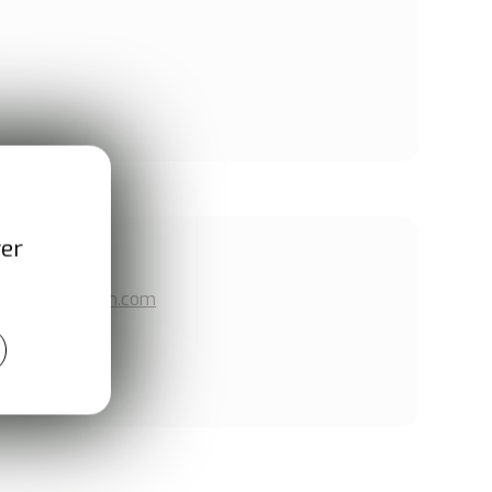
ver
nternet
let-production.com