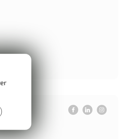
ver
 internet
Facebook
LinkedIn
Instagram
omatef.fr