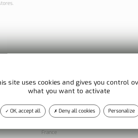
stores.
is site uses cookies and gives you control o
what you want to activate
e
Adresse
Site
OK, accept all
Deny all cookies
Personalize
6 impasse Siruis
www.c
44470 CARQUEFOU
France