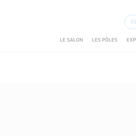
E
LE SALON
LES PÔLES
EX