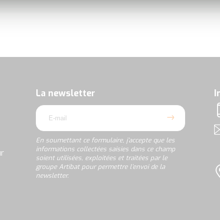
En
soumettant
ce
formulaire,
La newsletter
I
j’accepte
email
que
T
les
informations
A
collectées
En soumettant ce formulaire, j’accepte que les
saisies
informations collectées saisies dans ce champ
ur
dans
soient utilisées, exploitées et traitées par le
ce
groupe Artibat pour permettre l’envoi de la
champ
newsletter.
L
soient
utilisées,
rgpd
exploitées
et
traitées