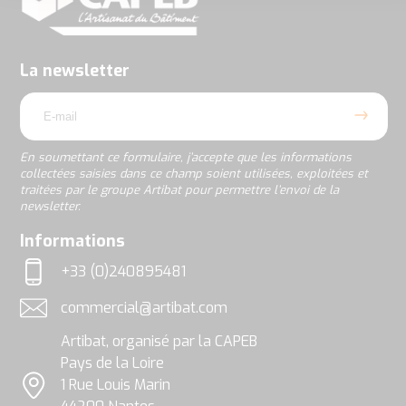
En
soumettant
ce
formulaire,
j’accepte
La newsletter
que
email
les
informations
collectées
saisies
En soumettant ce formulaire, j’accepte que les informations
dans
collectées saisies dans ce champ soient utilisées, exploitées et
ce
traitées par le groupe Artibat pour permettre l’envoi de la
champ
newsletter.
soient
utilisées,
rgpd
Informations
exploitées
et
+33 (0)240895481
traitées
Téléphone
par
commercial@artibat.com
le
Adresse email
groupe
Artibat, organisé par la CAPEB
Artibat
pour
Pays de la Loire
permettre
1 Rue Louis Marin
l’envoi
Localisation