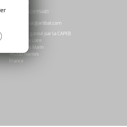
nformations
ver
+33 (0)240895481
éléphone
commercial@artibat.com
dresse email
Artibat, organisé par la CAPEB
Pays de la Loire
1 Rue Louis Marin
ocalisation
44200 Nantes
France