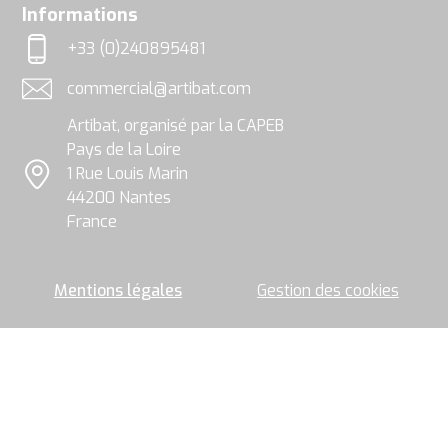
utilisées,
rgpd
Informations
exploitées
et
+33 (0)240895481
traitées
Téléphone
par
commercial@artibat.com
le
Adresse email
groupe
Artibat, organisé par la CAPEB
Artibat
pour
Pays de la Loire
permettre
1 Rue Louis Marin
l’envoi
Localisation
44200 Nantes
de
la
France
newsletter.
Mentions légales
Gestion des cookies