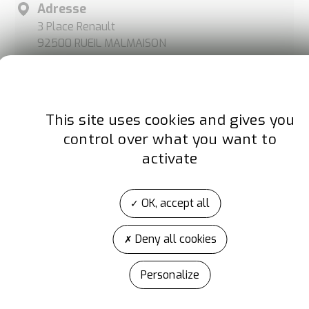
Adresse
3 Place Renault
92500 RUEIL MALMAISON
France
Site internet
www.wilo.com/fr/fr/
This site uses cookies and gives you
control over what you want to
activate
Facebook
LinkedIn
Instagram
OK, accept all
Deny all cookies
Personalize
A propos d'Artibat
ARTIBAT est l’événement de la construction et des TP