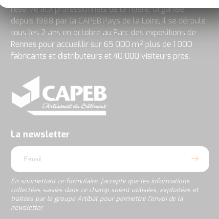
réservé aux professionnels de la filière. Organisé
depuis 1988 par la CAPEB Pays de la Loire, il se déroule
tous les 2 ans en octobre au Parc des expositions de
Rennes pour accueillir sur 65 000 m² plus de 1 000
fabricants et distributeurs et 40 000 visiteurs pros.
En
soumettant
ce
formulaire,
j’accepte
La newsletter
que
email
les
informations
collectées
saisies
En soumettant ce formulaire, j’accepte que les informations
dans
collectées saisies dans ce champ soient utilisées, exploitées et
ce
traitées par le groupe Artibat pour permettre l’envoi de la
champ
newsletter.
soient