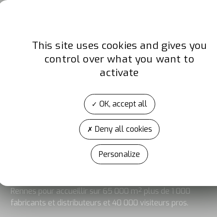
Site internet
www.vinylit.fr
This site uses cookies and gives you
control over what you want to
activate
OK, accept all
Deny all cookies
A propos d'Artibat
ARTIBAT est l’événement de la construction et des TP
Personalize
réservé aux professionnels de la filière. Organisé
depuis 1988 par la CAPEB Pays de la Loire, il se déroule
tous les 2 ans en octobre au Parc des expositions de
Rennes pour accueillir sur 65 000 m² plus de 1 000
fabricants et distributeurs et 40 000 visiteurs pros.