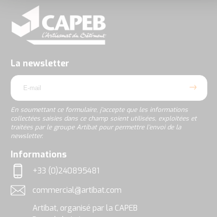
En
soumettant
ce
formulaire,
j’accepte
La newsletter
que
email
les
informations
collectées
saisies
En soumettant ce formulaire, j’accepte que les informations
dans
collectées saisies dans ce champ soient utilisées, exploitées et
ce
traitées par le groupe Artibat pour permettre l’envoi de la
champ
newsletter.
soient
utilisées,
rgpd
Informations
exploitées
et
+33 (0)240895481
traitées
Téléphone
par
commercial@artibat.com
le
Adresse email
groupe
Artibat, organisé par la CAPEB
Artibat