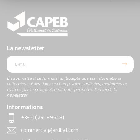
En
soumettant
ce
formulaire,
j’accepte
La newsletter
que
email
les
informations
collectées
saisies
En soumettant ce formulaire, j’accepte que les informations
dans
collectées saisies dans ce champ soient utilisées, exploitées et
ce
traitées par le groupe Artibat pour permettre l’envoi de la
champ
newsletter.
soient
utilisées,
rgpd
Informations
exploitées
et
+33 (0)240895481
traitées
Téléphone
par
commercial@artibat.com
le
Adresse email
groupe