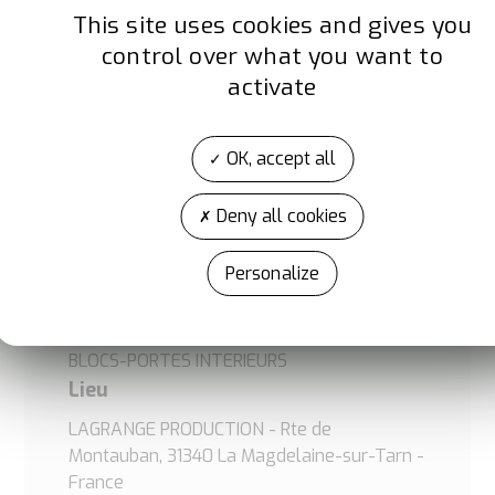
éco-conception
This site uses cookies and gives you
control over what you want to
Voir la fiche marque
Voir la fiche marque
activate
Voir la fiche marque
Voir la vidéo produit
OK, accept all
Deny all cookies
Exposant
Personalize
LAPEYRE
Famille de produit
BLOCS-PORTES INTERIEURS
Lieu
LAGRANGE PRODUCTION - Rte de
Montauban, 31340 La Magdelaine-sur-Tarn -
France