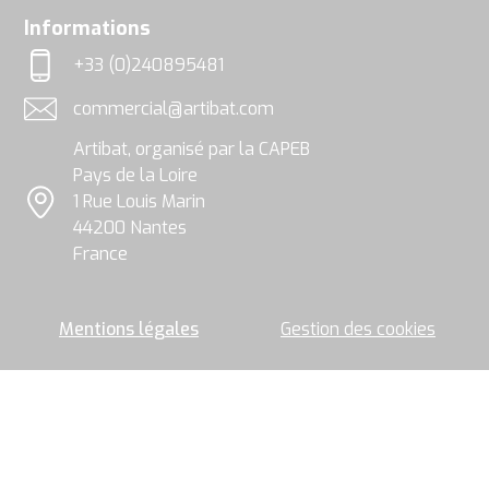
utilisées,
rgpd
Informations
exploitées
et
+33 (0)240895481
traitées
Téléphone
par
commercial@artibat.com
le
Adresse email
groupe
Artibat, organisé par la CAPEB
Artibat
pour
Pays de la Loire
permettre
1 Rue Louis Marin
l’envoi
Localisation
44200 Nantes
de
la
France
newsletter.
Mentions légales
Gestion des cookies