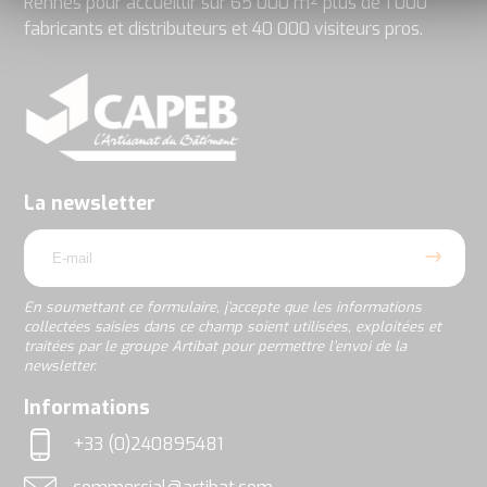
Rennes pour accueillir sur 65 000 m² plus de 1 000
fabricants et distributeurs et 40 000 visiteurs pros.
En
soumettant
ce
formulaire,
j’accepte
La newsletter
que
email
les
informations
collectées
saisies
En soumettant ce formulaire, j’accepte que les informations
dans
collectées saisies dans ce champ soient utilisées, exploitées et
ce
traitées par le groupe Artibat pour permettre l’envoi de la
champ
newsletter.
soient
utilisées,
rgpd
Informations
exploitées
et
+33 (0)240895481
traitées
Téléphone
par