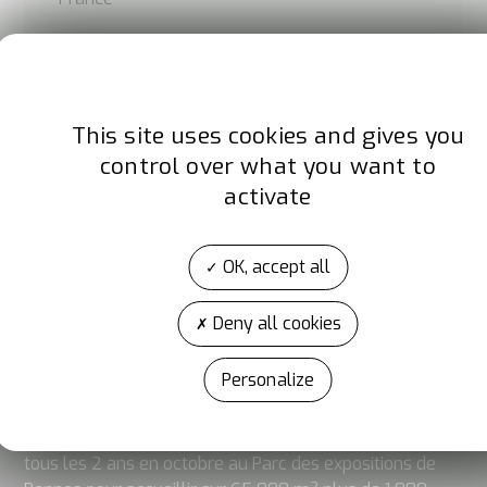
Site internet
www.jameshardie.com
This site uses cookies and gives you
LinkedIn
Instagram
control over what you want to
activate
OK, accept all
Deny all cookies
A propos d'Artibat
Personalize
ARTIBAT est l’événement de la construction et des TP
réservé aux professionnels de la filière. Organisé
depuis 1988 par la CAPEB Pays de la Loire, il se déroule
tous les 2 ans en octobre au Parc des expositions de