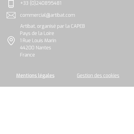
et
+33 (0)240895481
traitées
Téléphone
par
commercial@artibat.com
le
Adresse email
groupe
Artibat, organisé par la CAPEB
Artibat
pour
Pays de la Loire
permettre
1 Rue Louis Marin
l’envoi
Localisation
44200 Nantes
de
la
France
newsletter.
Mentions légales
Gestion des cookies