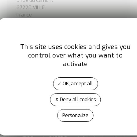
5 rue du Climont
67220 VILLE
France
Site internet
www.ejot.fr
This site uses cookies and gives you
control over what you want to
Facebook
LinkedIn
activate
OK, accept all
Deny all cookies
Personalize
A propos d'Artibat
ARTIBAT est l’événement de la construction et des TP
réservé aux professionnels de la filière. Organisé