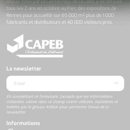
depuis 1988 par la CAPEB Pays de la Loire, il se déroule
tous les 2 ans en octobre au Parc des expositions de
Rennes pour accueillir sur 65 000 m² plus de 1 000
fabricants et distributeurs et 40 000 visiteurs pros.
En
soumettant
ce
formulaire,
j’accepte
La newsletter
que
email
les
informations
collectées
saisies
En soumettant ce formulaire, j’accepte que les informations
dans
collectées saisies dans ce champ soient utilisées, exploitées et
ce
traitées par le groupe Artibat pour permettre l’envoi de la
champ
newsletter.
soient
utilisées,
rgpd
Informations
exploitées