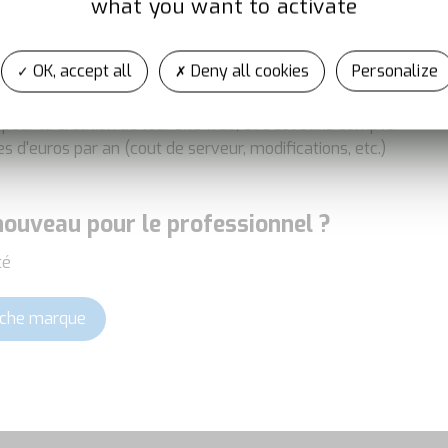
what you want to activate
OK, accept all
Deny all cookies
Personalize
our la création de leur site web, et c'est sans compter
s d'euros par an (cout de serveur, modifications, etc.)
 nouveau pour le professionnel ?
té
fiche marque
En