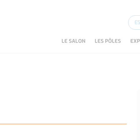
E
LE SALON
LES PÔLES
EX