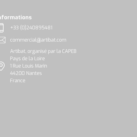
nformations
+33 (0)240895481
éléphone
commercial@artibat.com
dresse email
Artibat, organisé par la CAPEB
Pays de la Loire
1 Rue Louis Marin
ocalisation
44200 Nantes
France