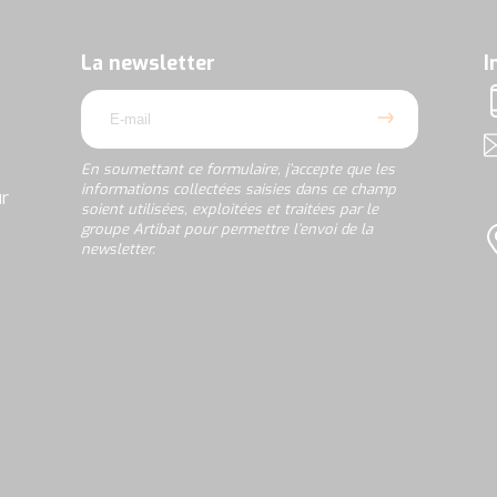
soumettant
ce
formulaire,
La newsletter
I
j’accepte
email
que
T
les
informations
A
collectées
En soumettant ce formulaire, j’accepte que les
saisies
informations collectées saisies dans ce champ
ur
dans
soient utilisées, exploitées et traitées par le
ce
groupe Artibat pour permettre l’envoi de la
champ
newsletter.
L
soient
utilisées,
rgpd
exploitées
et
traitées
par
le
groupe
Artibat
pour
permettre
l’envoi