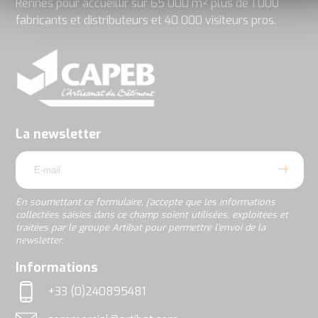
Rennes pour accueillir sur 65 000 m² plus de 1 000
fabricants et distributeurs et 40 000 visiteurs pros.
En
soumettant
ce
formulaire,
j’accepte
La newsletter
que
email
les
informations
collectées
saisies
En soumettant ce formulaire, j’accepte que les informations
dans
collectées saisies dans ce champ soient utilisées, exploitées et
ce
traitées par le groupe Artibat pour permettre l’envoi de la
champ
newsletter.
soient
utilisées,
rgpd
Informations
exploitées
et
+33 (0)240895481
traitées
Téléphone
par