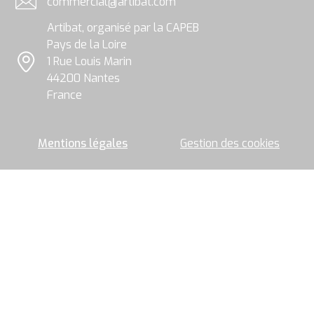
commercial@artibat.com
le
Adresse email
groupe
Artibat, organisé par la CAPEB
Artibat
pour
Pays de la Loire
permettre
1 Rue Louis Marin
l’envoi
Localisation
44200 Nantes
de
la
France
newsletter.
Mentions légales
Gestion des cookies