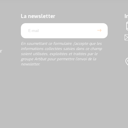
soumettant
ce
formulaire,
La newsletter
I
j’accepte
email
que
T
les
informations
A
collectées
En soumettant ce formulaire, j’accepte que les
saisies
informations collectées saisies dans ce champ
ur
dans
soient utilisées, exploitées et traitées par le
ce
groupe Artibat pour permettre l’envoi de la
champ
newsletter.
L
soient
utilisées,
rgpd
exploitées
et
traitées
par
le
groupe
Artibat
pour
permettre
l’envoi