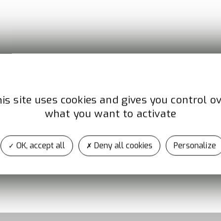
is site uses cookies and gives you control o
hone
Adresse
what you want to activate
 51 70
2 rue Béranger
75003 PARIS
OK, accept all
Deny all cookies
Personalize
France
En