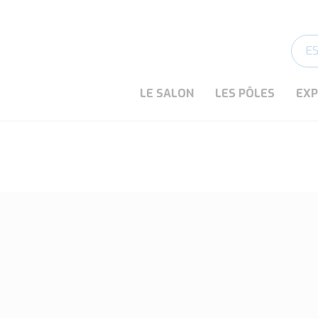
E
LE SALON
LES PÔLES
EX