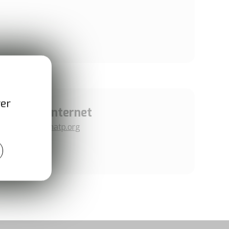
ver
Site internet
www.cnatp.org