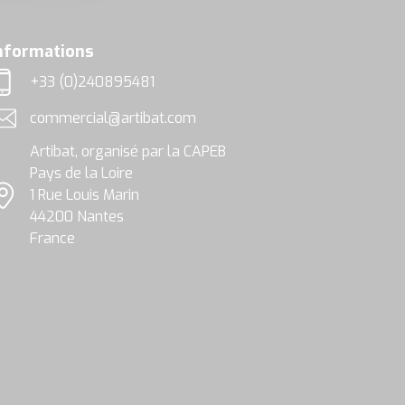
nformations
+33 (0)240895481
éléphone
commercial@artibat.com
dresse email
Artibat, organisé par la CAPEB
Pays de la Loire
1 Rue Louis Marin
ocalisation
44200 Nantes
France